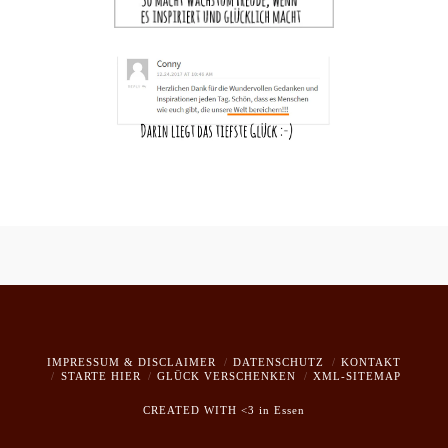
IMPRESSUM & DISCLAIMER
DATENSCHUTZ
KONTAKT
STARTE HIER
GLÜCK VERSCHENKEN
XML-SITEMAP
CREATED WITH <3 in Essen