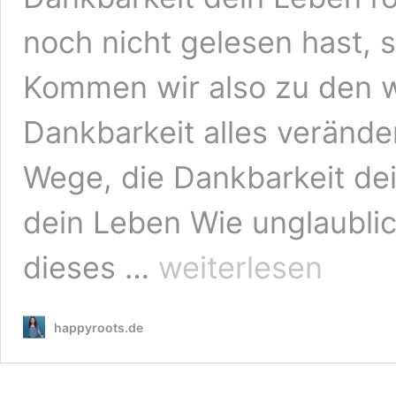
noch nicht gelesen hast, st
Kommen wir also zu den 
Dankbarkeit alles verände
Wege, die Dankbarkeit de
dein Leben Wie unglaublic
11
dieses …
weiterlesen
unglaublich
einfache
Wege,
happyroots.de
wie
Dankbarkeit
dein
Leben