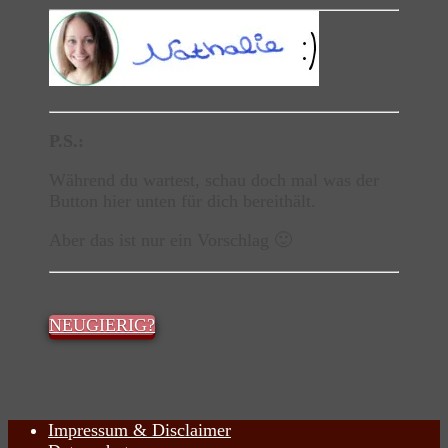
P.S.:
Während du wartest, schau doch mal was der
Button hier unten für dich bereithält.
Aber das ist nur ein Vorschlag 🙂
NEUGIERIG?
Impressum & Disclaimer