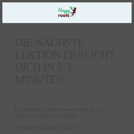
DIE NÄCHSTE
LEKTION ERREICHT
DICH IN 2-3
MINUTEN
Die nächste Lektion erwartet dich in 2-3
Minuten in deinem Postfach.
Wir sehen uns gleich dort. 🙂