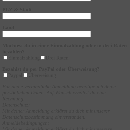
PLZ & Stadt
Land
Möchtest du in einer Einmalzahlung oder in drei Raten
bezahlen?
Einmalzahlung
Drei Raten
Bezahlst du per PayPal oder Überweisung?
Paypal
Überweisung
Für deine verbindliche Anmeldung benötige ich deine
persönlichen Daten. Auf Wunsch erhältst du eine
Rechnung.
Datenschutz:
Mit deiner Anmeldung erklärst du dich mit ​unserer
Datenschutzbestimmung ​einverstanden.
Anmeldebedingungen:
Mit deiner Anmeldung erklärst du dich mit ​unserern