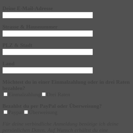
Deine E-Mail-Adresse
Strasse & Hausnummer
PLZ & Stadt
Land
Möchtest du in einer Einmalzahlung oder in drei Raten
bezahlen?
Einmalzahlung
Drei Raten
Bezahlst du per PayPal oder Überweisung?
Paypal
Überweisung
Für deine verbindliche Anmeldung benötige ich deine
persönlichen Daten. Auf Wunsch erhältst du eine