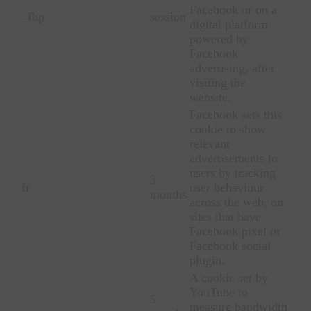
Facebook or on a
_fbp
session
digital platform
powered by
Facebook
advertising, after
visiting the
website.
Facebook sets this
cookie to show
relevant
advertisements to
users by tracking
3
fr
user behaviour
months
across the web, on
sites that have
Facebook pixel or
Facebook social
plugin.
A cookie set by
YouTube to
5
measure bandwidth