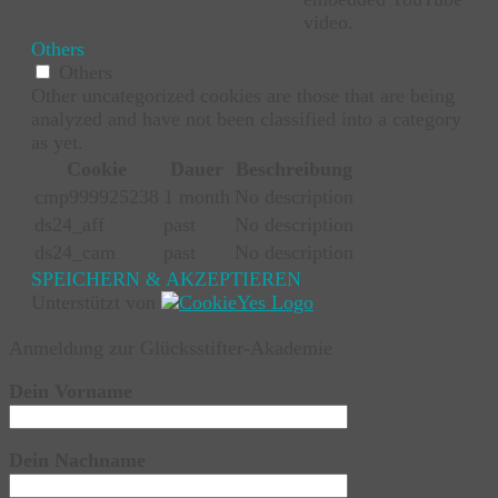
video.
Others
Others
Other uncategorized cookies are those that are being
analyzed and have not been classified into a category
as yet.
Cookie
Dauer
Beschreibung
cmp999925238
1 month
No description
ds24_aff
past
No description
ds24_cam
past
No description
SPEICHERN & AKZEPTIEREN
Unterstützt von
Anmeldung zur Glücksstifter-Akademie
Dein Vorname
Dein Nachname