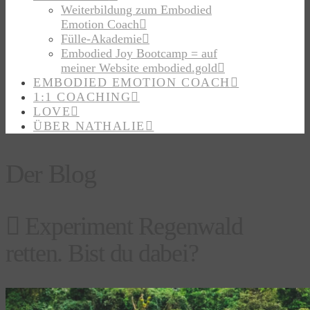
Weiterbildung zum Embodied
Emotion Coach
Fülle-Akademie
Embodied Joy Bootcamp = auf
meiner Website embodied.gold
EMBODIED EMOTION COACH
1:1 COACHING
LOVE
ÜBER NATHALIE
Der Blog
Experiment Regenwald
retten. Bist du dabei?