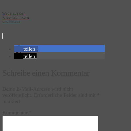
Wege aus der
Krise - Zum Kern
und hinaus
teilen
teilen
Schreibe einen Kommentar
Deine E-Mail-Adresse wird nicht
veröffentlicht.
Erforderliche Felder sind mit
*
markiert
Kommentar
*