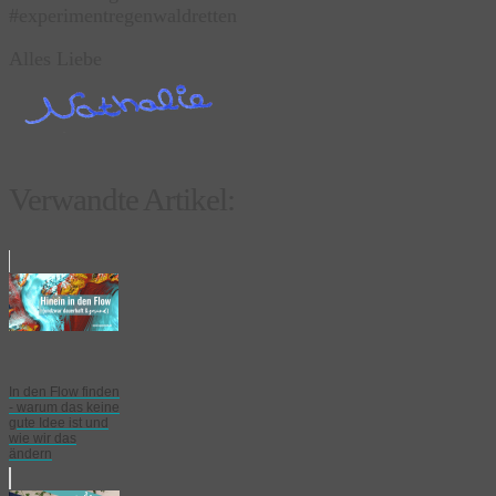
#experimentregenwaldretten
Alles Liebe
Verwandte Artikel:
In den Flow finden
- warum das keine
gute Idee ist und
wie wir das
ändern