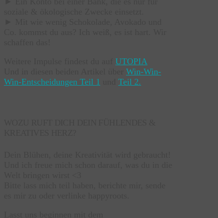
► Ein Konto bei einer Bank, die es nur für
soziale & ökologische Zwecke einsetzt.
► Mit wie wenig Schokolade, Avokado und
Co. kommst du aus? Ich weiß, es ist hart. Wir
schaffen das!
Weitere Impulse findest du auf
UTOPIA
Und in diesen beiden Artikel über
Win-Win-
Win-Entscheidungen Teil 1
und
Teil 2.
WOZU RUFT DICH DEIN FÜHLENDES &
KREATIVES HERZ?
Dein Blühen, deine Kreativität wird gebraucht!
Und ich freue mich schon darauf, was du in die
Welt bringen wirst <3
Bitte lass mich teil haben, berichte mir, sende
es mir zu oder verlinke happyroots.
Lasst uns beginnen mit dem