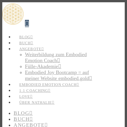
Navigation
BLOG
BUCH
ANGEBOTE
Weiterbildung zum Embodied
Emotion Coach
Fülle-Akademie
Embodied Joy Bootcamp = auf
meiner Website embodied.gold
EMBODIED EMOTION COACH
1:1 COACHING
LOVE
ÜBER NATHALIE
BLOG
BUCH
ANGEBOTE