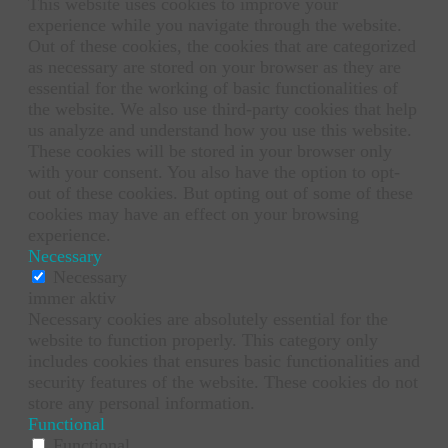
This website uses cookies to improve your
experience while you navigate through the website.
Out of these cookies, the cookies that are categorized
as necessary are stored on your browser as they are
essential for the working of basic functionalities of
the website. We also use third-party cookies that help
us analyze and understand how you use this website.
These cookies will be stored in your browser only
with your consent. You also have the option to opt-
out of these cookies. But opting out of some of these
cookies may have an effect on your browsing
experience.
Necessary
Necessary
immer aktiv
Necessary cookies are absolutely essential for the
website to function properly. This category only
includes cookies that ensures basic functionalities and
security features of the website. These cookies do not
store any personal information.
Functional
Functional