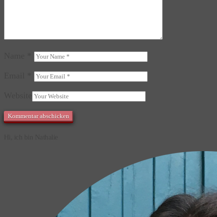
Name
*
Email
*
Website
Hi, ich bin Nathalie