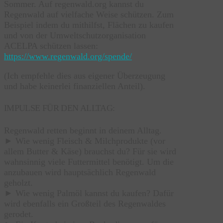
Sommer. Auf regenwald.org kannst du
Regenwald auf vielfache Weise schützen. Zum
Beispiel indem du mithilfst, Flächen zu kaufen
und von der Umweltschutzorganisation
ACELPA schützen lassen:
https://www.regenwald.org/spende/
(Ich empfehle dies aus eigener Überzeugung
und habe keinerlei finanziellen Anteil).
IMPULSE FÜR DEN ALLTAG:
Regenwald retten beginnt in deinem Alltag.
► Wie wenig Fleisch & Milchprodukte (vor
allem Butter & Käse) brauchst du? Für sie wird
wahnsinnig viele Futtermittel benötigt. Um die
anzubauen wird hauptsächlich Regenwald
geholzt.
► Wie wenig Palmöl kannst du kaufen? Dafür
wird ebenfalls ein Großteil des Regenwaldes
gerodet.