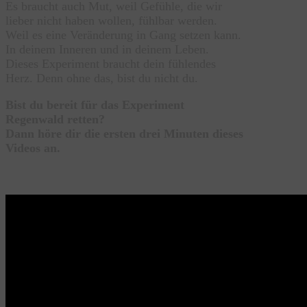
Es braucht auch Mut, weil Gefühle, die wir
lieber nicht haben wollen, fühlbar werden.
Weil es eine Veränderung in Gang setzen kann.
In deinem Inneren und in deinem Leben.
Dieses Experiment braucht dein fühlendes
Herz. Denn ohne das, bist du nicht du.
Bist du bereit für das Experiment
Regenwald retten?
Dann höre dir die ersten drei Minuten dieses
Videos an.