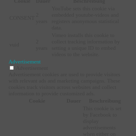
Cookie
Dauer
Beschreibung
YouTube sets this cookie via
2
embedded youtube-videos and
CONSENT
years
registers anonymous statistical
data.
Vimeo installs this cookie to
2
collect tracking information by
vuid
years
setting a unique ID to embed
videos to the website.
Advertisement
Advertisement
Advertisement cookies are used to provide visitors
with relevant ads and marketing campaigns. These
cookies track visitors across websites and collect
information to provide customized ads.
Cookie
Dauer
Beschreibung
This cookie is set
by Facebook to
display
advertisements
when either on