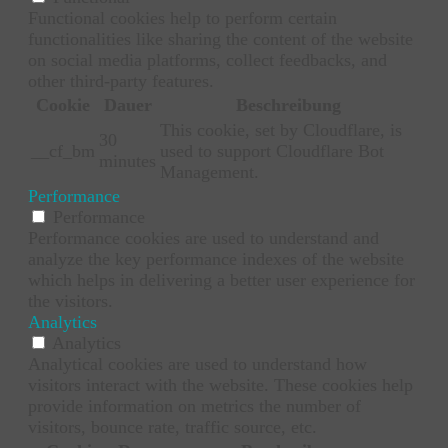
Functional cookies help to perform certain
functionalities like sharing the content of the website
on social media platforms, collect feedbacks, and
other third-party features.
Cookie
Dauer
Beschreibung
This cookie, set by Cloudflare, is
30
__cf_bm
used to support Cloudflare Bot
minutes
Management.
Performance
Performance
Performance cookies are used to understand and
analyze the key performance indexes of the website
which helps in delivering a better user experience for
the visitors.
Analytics
Analytics
Analytical cookies are used to understand how
visitors interact with the website. These cookies help
provide information on metrics the number of
visitors, bounce rate, traffic source, etc.