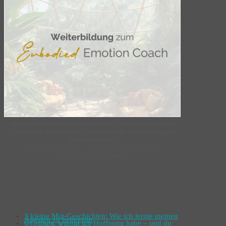
Begleite Menschen kompetent dabei, ihre Gefühle sanft in
Lebenskraft umzuwandeln, sodass sich Herausforderungen
nachhaltig lösen.
Im Tempo des Körpers. Somatisch. Psychologisch.
Wissenschaftlich fundiert.
3 kleine Mut-Geschichten: Wie ich lernte meinen
Ängsten zu begegnen
6 Gründe, warum ich Hoffnung habe – und du