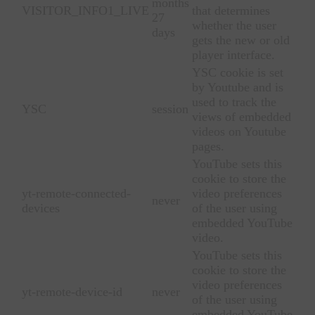
months
VISITOR_INFO1_LIVE
that determines
27
whether the user
days
gets the new or old
player interface.
YSC cookie is set
by Youtube and is
used to track the
YSC
session
views of embedded
videos on Youtube
pages.
YouTube sets this
cookie to store the
yt-remote-connected-
video preferences
never
devices
of the user using
embedded YouTube
video.
YouTube sets this
cookie to store the
video preferences
yt-remote-device-id
never
of the user using
embedded YouTube