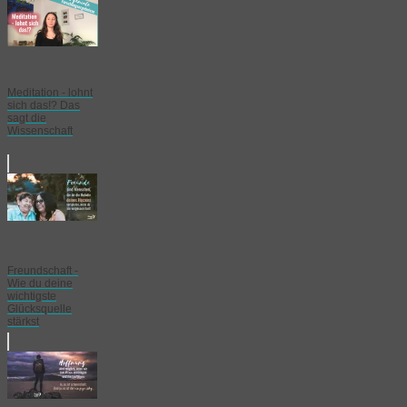
Meditation - lohnt
sich das!? Das
sagt die
Wissenschaft
Freundschaft -
Wie du deine
wichtigste
Glücksquelle
stärkst