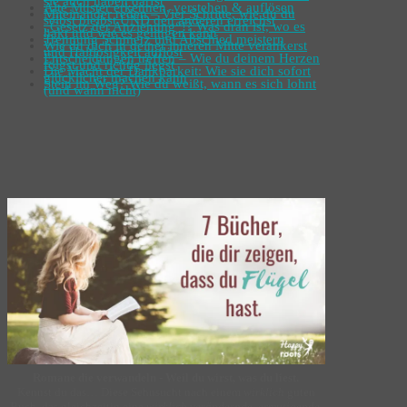
sie auch haben darfst
Alte Muster erkennen, verstehen & auflösen
Miteinander reden – Vier Schritte, wie du du
selbst bleibst UND den anderen erreichst
„Gesetz der Anziehung“!? Was dran ist, wo es
hakt und wie es gelingen kann
Trennung Schmerz und Abschied meistern
Wie du dich in deiner inneren Mitte verankerst
und Haltlosigkeit auflöst
Entscheidungen treffen – Wie du deinem Herzen
folgst und richtig liegst
Die Macht der Dankbarkeit: Wie sie dich sofort
glücklicher machen kann
Stein im Weg? Wie du weißt, wann es sich lohnt
(und wann nicht)
Romane die verwandeln - Weil du wirst, was du liest.
Kennst du das… Diese Sehnsucht nach einem
wirklich
guten
Buch, das gleichzeitig eine
wirklich verändernde, ermutigende,