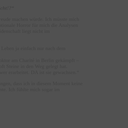
icht!?“
 Freude machen würde. Ich müsste mich
tionale Horror für mich die Analysen
denschaft liegt nicht im
n Leben ja einfach nur nach dem
oktor am Charité in Berlin gekämpft –
 oft Steine in den Weg gelegt hat.
er erarbeitet. DA ist sie gewachsen.“
gangen, dass ich in diesem Moment keine
nte. Ich fühlte mich sogar im