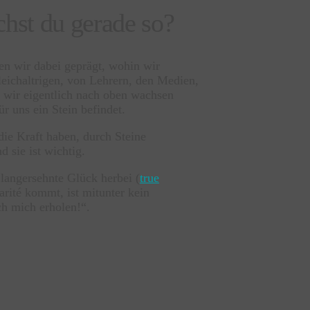
hst du gerade so?
en wir dabei geprägt, wohin wir
eichaltrigen, von Lehrern, den Medien,
wir eigentlich nach oben wachsen
ür uns ein Stein befindet.
ie Kraft haben, durch Steine
 sie ist wichtig.
 langersehnte Glück herbei (
true
arité kommt, ist mitunter kein
ch mich erholen!“.