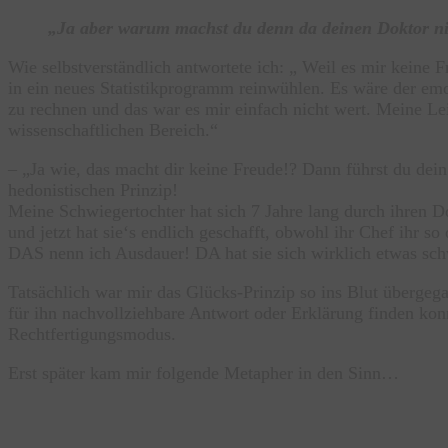
„Ja aber warum machst du denn da deinen Doktor n
Wie selbstverständlich antwortete ich: „ Weil es mir keine
in ein neues Statistikprogramm reinwühlen. Es wäre der emo
zu rechnen und das war es mir einfach nicht wert. Meine Lei
wissenschaftlichen Bereich.“
– „Ja wie, das macht dir keine Freude!? Dann führst du dei
hedonistischen Prinzip!
Meine Schwiegertochter hat sich 7 Jahre lang durch ihren D
und jetzt hat sie‘s endlich geschafft, obwohl ihr Chef ihr so
DAS nenn ich Ausdauer! DA hat sie sich wirklich etwas schw
Tatsächlich war mir das Glücks-Prinzip so ins Blut überge
für ihn nachvollziehbare Antwort oder Erklärung finden kon
Rechtfertigungsmodus.
Erst später kam mir folgende Metapher in den Sinn…