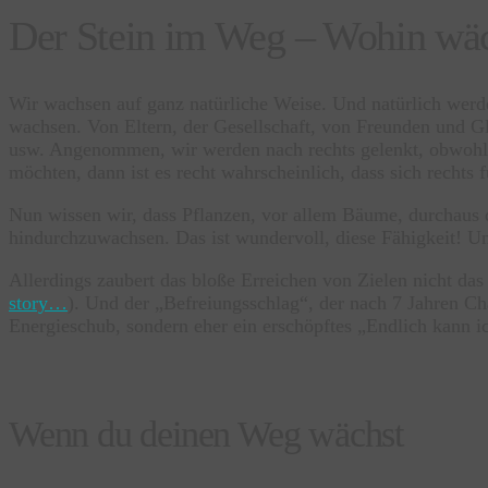
Der Stein im Weg – Wohin wäc
Wir wachsen auf ganz natürliche Weise. Und natürlich werd
wachsen. Von Eltern, der Gesellschaft, von Freunden und Gl
usw. Angenommen, wir werden nach rechts gelenkt, obwohl 
möchten, dann ist es recht wahrscheinlich, dass sich rechts f
Nun wissen wir, dass Pflanzen, vor allem Bäume, durchaus d
hindurchzuwachsen. Das ist wundervoll, diese Fähigkeit! Und
Allerdings zaubert das bloße Erreichen von Zielen nicht das
story…
). Und der „Befreiungsschlag“, der nach 7 Jahren Ch
Energieschub, sondern eher ein erschöpftes „Endlich kann i
Wenn du deinen Weg wächst