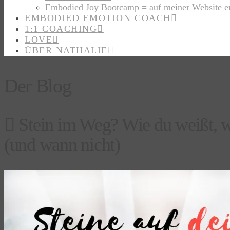
Embodied Joy Bootcamp = auf meiner Website e
EMBODIED EMOTION COACH
1:1 COACHING
LOVE
ÜBER NATHALIE
Der Blog
Stein im Weg? Wie du weißt, w
(und wann nicht)