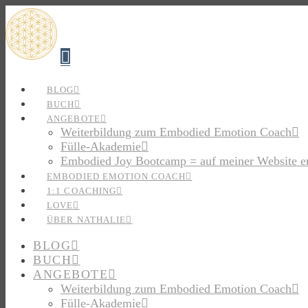
Navigation
BLOG
BUCH
ANGEBOTE
Weiterbildung zum Embodied Emotion Coach
Fülle-Akademie
Embodied Joy Bootcamp = auf meiner Website e
EMBODIED EMOTION COACH
1:1 COACHING
LOVE
ÜBER NATHALIE
BLOG
BUCH
ANGEBOTE
Weiterbildung zum Embodied Emotion Coach
Fülle-Akademie