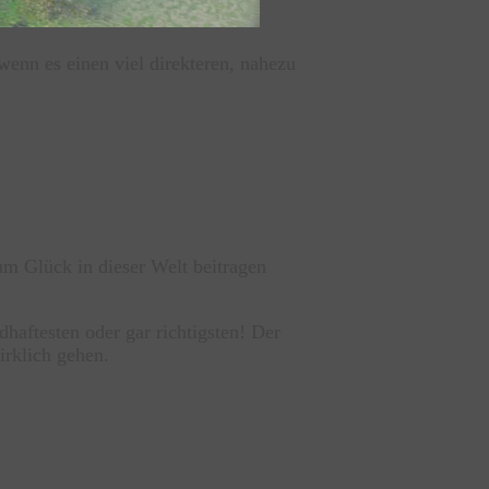
enn es einen viel direkteren, nahezu
um Glück in dieser Welt beitragen
haftesten oder gar richtigsten! Der
irklich gehen.