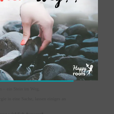
n – ein Stein im Weg.
ie in eine Sache, lassen einiges an
rung wirklich *unsere*