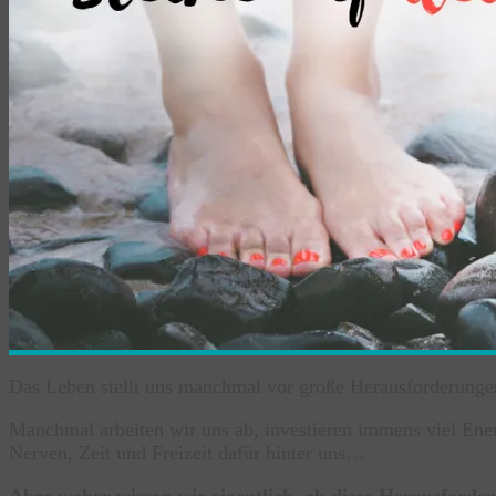
Das Leben stellt uns manchmal vor große Herausforderunge
Manchmal arbeiten wir uns ab, investieren immens viel Energ
Nerven, Zeit und Freizeit dafür hinter uns…
Aber woher wissen wir eigentlich, ob diese Herausforde