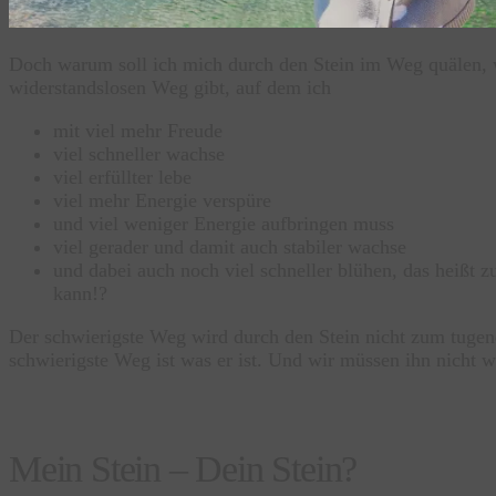
Doch warum soll ich mich durch den Stein im Weg quälen, w
widerstandslosen Weg gibt, auf dem ich
mit viel mehr Freude
viel schneller wachse
viel erfüllter lebe
viel mehr Energie verspüre
und viel weniger Energie aufbringen muss
viel gerader und damit auch stabiler wachse
und dabei auch noch viel schneller blühen, das heißt z
kann!?
Der schwierigste Weg wird durch den Stein nicht zum tugend
schwierigste Weg ist was er ist. Und wir müssen ihn nicht w
Mein Stein – Dein Stein?