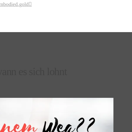
mbodied.gold
ann es sich lohnt