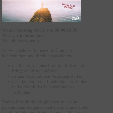
Wann: Sonntag 10.03. von 20:00-21:30
Wo: … du online bist
Was dich erwartet:
Du wirst sehr wirkungsvolle Übungen
kennenlernen und direkt ausprobieren,
die dich mit deiner Intuition in Kontakt
bringen und sie entfalten
deinen Mut und dein Vertrauen stärken
dir erlauben in die Leichtigkeit zu finden
und dich mit der Lebensfreude zu
verbinden
Zudem hast du die Möglichkeit mir deine
persönlichen Fragen zu stellen. Am Ende stelle
ich die Akademie für dein Inneres Glück vor.