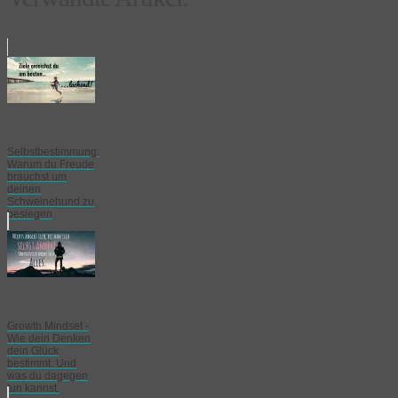
Selbstbestimmung:
Warum du Freude
brauchst um
deinen
Schweinehund zu
besiegen
Growth Mindset -
Wie dein Denken
dein Glück
bestimmt. Und
was du dagegen
tun kannst.