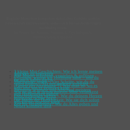
Begleite Menschen kompetent dabei, ihre Gefühle sanft in
Lebenskraft umzuwandeln, sodass sich Herausforderungen
nachhaltig lösen.
Im Tempo des Körpers. Somatisch. Psychologisch.
Wissenschaftlich fundiert.
3 kleine Mut-Geschichten: Wie ich lernte meinen
Ängsten zu begegnen
Alte Muster erkennen, verstehen & auflösen
6 Gründe, warum ich Hoffnung habe – und du
sie auch haben darfst
Miteinander reden – Vier Schritte, wie du du
selbst bleibst UND den anderen erreichst
„Gesetz der Anziehung“!? Was dran ist, wo es
hakt und wie es gelingen kann
Trennung Schmerz und Abschied meistern
Wie du dich in deiner inneren Mitte verankerst
und Haltlosigkeit auflöst
Entscheidungen treffen – Wie du deinem Herzen
folgst und richtig liegst
Die Macht der Dankbarkeit: Wie sie dich sofort
glücklicher machen kann
Zeit für Veränderung? Wie du Altes gehen und
Neues kommen lässt