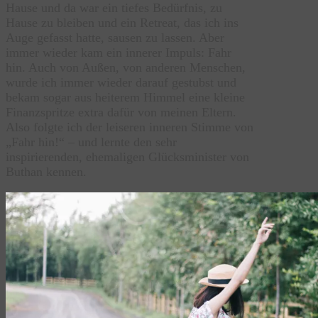
Hause und da war ein tiefes Bedürfnis, zu
Hause zu bleiben und ein Retreat, das ich ins
Auge gefasst hatte, sausen zu lassen. Aber
immer wieder kam ein innerer Impuls: Fahr
hin. Auch von Außen, von anderen Menschen,
wurde ich immer wieder darauf gestubst und
bekam sogar aus heiterem Himmel eine kleine
Finanzspritze extra dafür von meinen Eltern.
Also folgte ich der leiseren inneren Stimme von
„Fahr hin!“ – und lernte den sehr
inspirierenden, ehemaligen Glücksminister von
Buthan kennen.