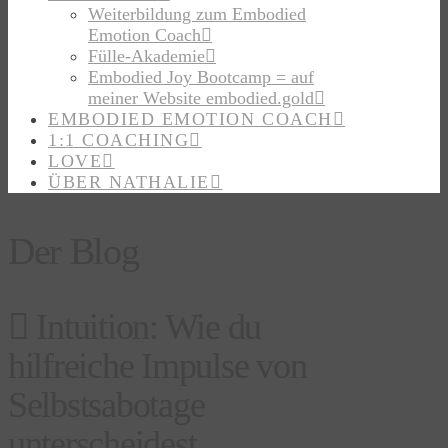
Weiterbildung zum Embodied
Emotion Coach
Fülle-Akademie
Embodied Joy Bootcamp = auf
meiner Website embodied.gold
EMBODIED EMOTION COACH
1:1 COACHING
LOVE
ÜBER NATHALIE
Der Blog
Intuition: Wie du
hilfreiche Impulse von
Selbstsabotage
unterscheidest