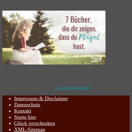
Romane die verwandeln - Weil du wirst, was du liest.
Kennst du das… Diese Sehnsucht nach einem
wirklich
guten
Buch, das gleichzeitig eine
wirklich verändernde, ermutigende,
ausrichtende Wirkung in dir entfaltet…?
Genau solche Bücher teile ich
in diesem Blogartikel
mit dir.
Impressum & Disclaimer
Datenschutz
Kontakt
Starte hier
Glück verschenken
XML-Sitemap