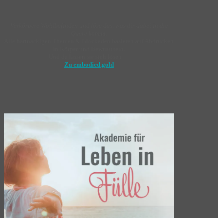
Verkörpere Wohlbefinden und löse das, was dir dabei in die
Quere kommt
.
Alle hartnäckigen Themen & Blockaden basieren auf Abdrücken
in Körper und Bewusstsein.
Und da lassen sie sich lösen ♡
Zu embodied.gold