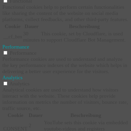
Functional
Functional cookies help to perform certain functionalities
like sharing the content of the website on social media
platforms, collect feedbacks, and other third-party features.
Cookie
Dauer
Beschreibung
30
This cookie, set by Cloudflare, is used
__cf_bm
minutes
to support Cloudflare Bot Management.
Performance
Performance
Performance cookies are used to understand and analyze
the key performance indexes of the website which helps in
delivering a better user experience for the visitors.
Analytics
Analytics
Analytical cookies are used to understand how visitors
interact with the website. These cookies help provide
information on metrics the number of visitors, bounce rate,
traffic source, etc.
Cookie
Dauer
Beschreibung
YouTube sets this cookie via embedded
2
CONSENT
youtube-videos and registers