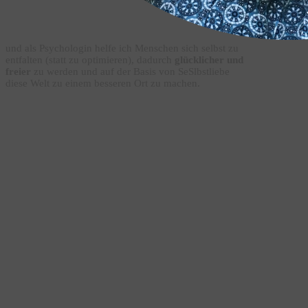
und als Psychologin helfe ich Menschen sich selbst zu
entfalten (statt zu optimieren), dadurch
glücklicher und
freier
zu werden und auf der Basis von SeSlbstliebe
diese Welt zu einem besseren Ort zu machen.