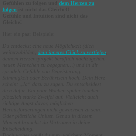
Gefühlen zu folgen und
dem Herzen zu
folgen
ist nicht das Gleiche!!
Gefühle und Intuition sind nicht das
Gleiche!
Hier ein paar Beispiele:
Du entdeckst eine neue Möglichkeit (dich
weiterzubilden,
dein inneres Glück zu vertiefen
,
deinem Herzensprojekt beruflich nachzugehen,
neuen Menschen zu begegnen…) und in dir
sprudeln Gefühle von Begeisterung,
Stimmigkeit oder Berührtsein hoch. Dein Herz
scheint „Ja“ dazu zu sagen. Du entscheidest
dich dafür. Ein paar Wochen später tauchen
plötzlich starke Zweifel auf. Vielleicht auch
richtige Angst davor, möglichen
Herausforderungen nicht gewachsen zu sein.
Oder plötzliche Unlust. Genau in diesem
Moment brauchst du Vertrauen in deine
Entscheidung.
Doch woher weißt du nun, welchem Moment