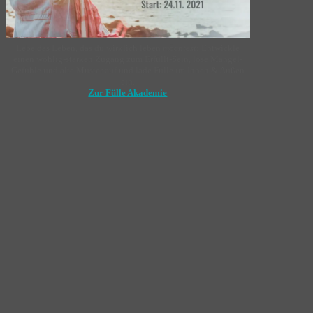
Lebe das Leben, das du wirklich leben
möchtest
: Entwickle
einen wohlig-starken Zugang zum Erfüllt-Sein, löse Mangel-
Gefühle und alte Muster auf und lade Fülle im Innen & Außen
ein.
Zur Fülle Akademie