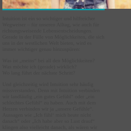
Intuition ist ein so wichtiger und hilfreicher
Wegweiser – für unseren Alltag, wie auch für
richtungsweisende Lebensentscheidungen.
Gerade in der Fülle von Möglichkeiten, die sich
uns in der westlichen Welt bieten, wird es
immer wichtiger genau hinzuspüren:
Was ist „meins“ bei all den Möglichkeiten?
Was möchte ich (gerade) wirklich?
Wo lang führt der nächste Schritt?
Und gleichzeitig wird Intuition sehr häufig
missverstanden. Denn mit Intuition verbinden
wir landläufig „ein gutes Gefühl“ oder „ein
schlechtes Gefühl“ zu haben. Auch mit dem
Herzen verbinden wir ja „unsere Gefühle“.
Aussagen wie „Ich fühl‘ mich heute nicht
danach“ oder „Ich habe aber so Lust drauf“
klingen also vielleicht danach, als wären wir