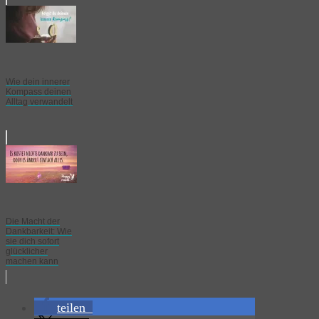
Wie dein innerer
Kompass deinen
Alltag verwandelt
Die Macht der
Dankbarkeit: Wie
sie dich sofort
glücklicher
machen kann
teilen