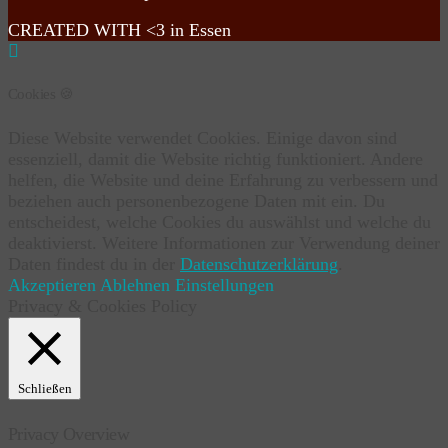
CREATED WITH <3 in Essen
Cookies 🍪
Diese Website verwendet Cookies. Einige davon sind
essenziell, damit die Website richtig funktioniert. Andere
helfen, die Website und deine Erfahrung zu verbessern und
beziehen auch personenbezogene Daten mit ein. Du
entscheidest, welche Cookies du auswählst und welche du
deaktivierst. Weitere Informationen zur Verwendung deiner
Daten findest du in der
Datenschutzerklärung
.
Akzeptieren
Ablehnen
Einstellungen
Privacy & Cookies Policy
Schließen
Privacy Overview