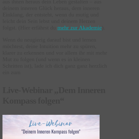
aus ihnen heraus dein Leben gestalten – aus
deinem inneren Glück heraus, dem inneren
Einklang, der entsteht, wenn du mutig und
leicht dein Sein lebst und deinem Herzen
folgst. (Hier erfährst du
mehr zur Akademie
).
Wenn du neugierig darauf bist und lernen
möchtest, deine Intuition mehr zu spüren,
klarer zu erkennen und vor allem ihr mit mehr
Mut zu folgen (und wenn es in kleinen
Schritten ist), lade ich dich ganz ganz herzlich
ein zum
Live-Webinar „Dem Inneren
Kompass folgen“