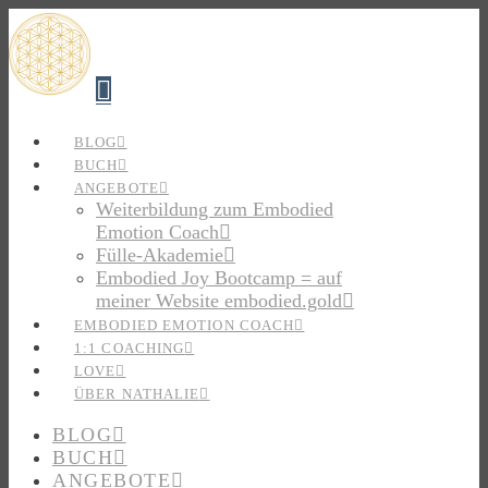
Navigation
BLOG
BUCH
ANGEBOTE
Weiterbildung zum Embodied
Emotion Coach
Fülle-Akademie
Embodied Joy Bootcamp = auf
meiner Website embodied.gold
EMBODIED EMOTION COACH
1:1 COACHING
LOVE
ÜBER NATHALIE
BLOG
BUCH
ANGEBOTE