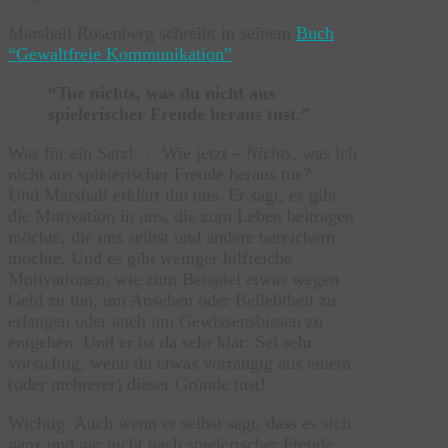
Marshall Rosenberg schreibt in seinem
Buch
“Gewaltfreie Kommunikation”
:
“Tue nichts, was du nicht aus
spielerischer Freude heraus tust.”
Was für ein Satz! … Wie jetzt –
Nichts
, was ich
nicht aus spielerischer Freude heraus tue?
Und Marshall erklärt ihn uns. Er sagt, es gibt
die Motivation in uns, die zum Leben beitragen
möchte, die uns selbst und andere bereichern
möchte. Und es gibt weniger hilfreiche
Motivationen, wie zum Beispiel etwas wegen
Geld zu tun, um Ansehen oder Beliebtheit zu
erlangen oder auch um Gewissensbissen zu
entgehen. Und er ist da sehr klar: Sei sehr
vorsichtig, wenn du etwas vorrangig aus einem
(oder mehrerer) dieser Gründe tust!
Wichtig: Auch wenn er selbst sagt, dass es sich
ganz und gar nicht nach spielerischer Freude