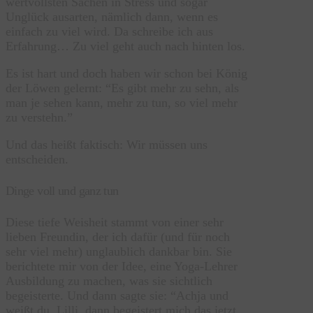
wertvollsten Sachen in Stress und sogar
Unglück ausarten, nämlich dann, wenn es
einfach zu viel wird. Da schreibe ich aus
Erfahrung… Zu viel geht auch nach hinten los.
Es ist hart und doch haben wir schon bei König
der Löwen gelernt: “Es gibt mehr zu sehn, als
man je sehen kann, mehr zu tun, so viel mehr
zu verstehn.”
Und das heißt faktisch: Wir müssen uns
entscheiden.
Dinge voll und ganz tun
Diese tiefe Weisheit stammt von einer sehr
lieben Freundin, der ich dafür (und für noch
sehr viel mehr) unglaublich dankbar bin. Sie
berichtete mir von der Idee, eine Yoga-Lehrer
Ausbildung zu machen, was sie sichtlich
begeisterte. Und dann sagte sie: “Achja und
weißt du, Lilli, dann begeistert mich das jetzt