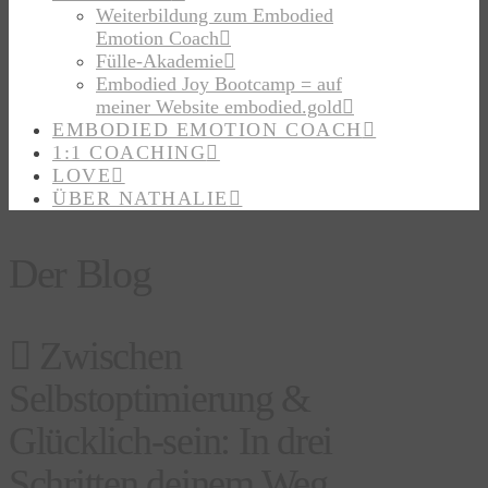
Weiterbildung zum Embodied
Emotion Coach
Fülle-Akademie
Embodied Joy Bootcamp = auf
meiner Website embodied.gold
EMBODIED EMOTION COACH
1:1 COACHING
LOVE
ÜBER NATHALIE
Der Blog
Zwischen
Selbstoptimierung &
Glücklich-sein: In drei
Schritten deinem Weg