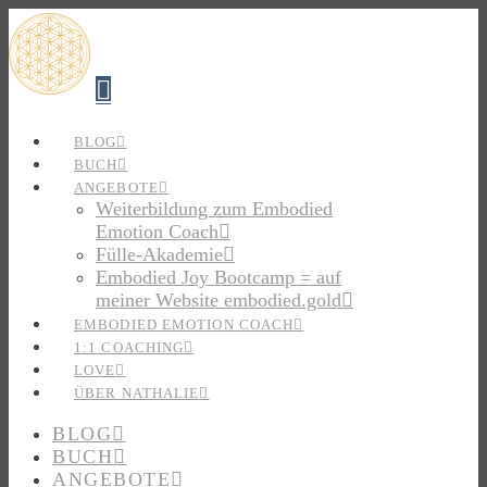
Navigation
BLOG
BUCH
ANGEBOTE
Weiterbildung zum Embodied
Emotion Coach
Fülle-Akademie
Embodied Joy Bootcamp = auf
meiner Website embodied.gold
EMBODIED EMOTION COACH
1:1 COACHING
LOVE
ÜBER NATHALIE
BLOG
BUCH
ANGEBOTE