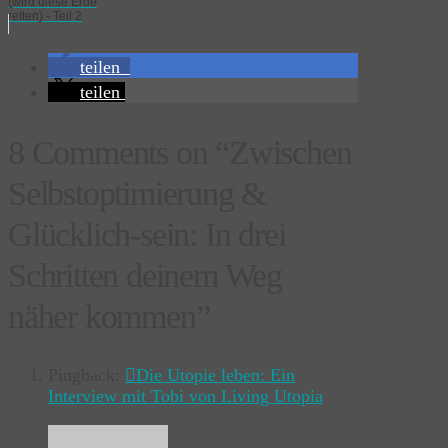
(wird diese Erde
retten) - Teil 2
teilen
teilen
8 Comments on
“Zwischen
Selbstoptimierung &
Glücklich-sein: In drei
Schritten deinem Weg
näher kommen”
Pingback:
Die Utopie leben: Ein
Interview mit Tobi von Living Utopia