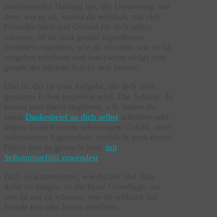
annehmenden Haltung her, der Umarmung von
dem, wie es ist, kannst du wirklich, mit viel
Freundlichkeit und Geduld für dich selbst,
schauen, ob du jetzt gerade irgendetwas
verändern möchtest, wie du mit dem, wie es ist,
umgehen möchtest und was (wenn nötig) jetzt
gerade der nächste Schritt sein könnte.
Und ja, das ist eine Aufgabe, die dich dein
gesamtes Leben begleiten wird. Das Schöne: du
kannst jetzt damit beginnen, z.B. indem du
einen
Dankesbrief an dich selbst
schreibst oder
indem du dich einem schwierigen Gefühl, einer
unliebsamen Eigenschaft, vielleicht auch einem
Fehler den du gemacht hast,
mit
Selbstmitgefühl zuwendest
.
Dich so anzunehmen, wie du bist und dich
dafür zu mögen, ist die beste Grundlage, um
von da aus zu schauen, was du wirklich mit
Freude tun oder lernen möchtest.