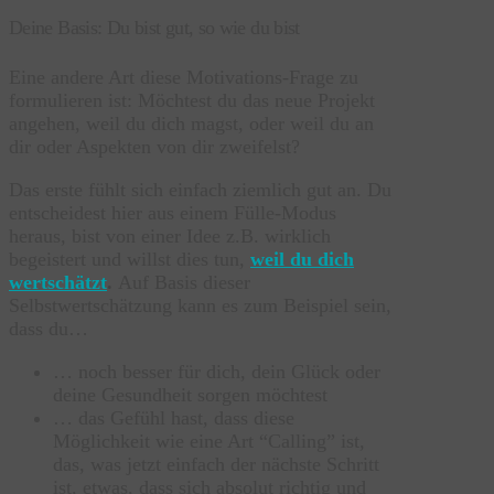
Deine Basis: Du bist gut, so wie du bist
Eine andere Art diese Motivations-Frage zu
formulieren ist: Möchtest du das neue Projekt
angehen, weil du dich magst, oder weil du an
dir oder Aspekten von dir zweifelst?
Das erste fühlt sich einfach ziemlich gut an. Du
entscheidest hier aus einem Fülle-Modus
heraus, bist von einer Idee z.B. wirklich
begeistert und willst dies tun,
weil du dich
wertschätzt
.
Auf Basis dieser
Selbstwertschätzung kann es zum Beispiel sein,
dass du…
… noch besser für dich, dein Glück oder
deine Gesundheit sorgen möchtest
… das Gefühl hast, dass diese
Möglichkeit wie eine Art “Calling” ist,
das, was jetzt einfach der nächste Schritt
ist, etwas, dass sich absolut richtig und