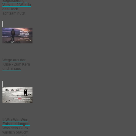
Begeisterung -
Vorsicht!? Wie du
das Hoch
achtsam nutzt
Wege aus der
Krise - Zum Kern
und hinaus
9 Win-Win-Win-
Entscheidungen:
Was dein Glück
wirklich braucht