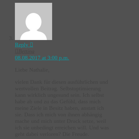
Reply
Bettina
08.08.2017 at 3:00 p.m.
Liebe Nathalie,
vielen Dank für diesen ausführlichen und
wertvollen Beitrag. Selbstoptimierung
kann wirklich ungesund sein. Ich selbst
habe ab und zu das Gefühl, dass mich
meine Ziele in Besitz haben, anstatt ich
sie. Dass ich mich von ihnen abhängig
mache und mich unter Druck setze, weil
ich sie unbedingt erreichen will. Und was
geht dabei verloren? Die Freude.