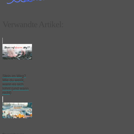
Verwandte Artikel:
Stein im Weg?
Wie du weißt,
wann es sich
lohnt (und wann
nicht)