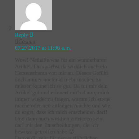
Reply
Cosima
07.27.2017 at 11:06 a.m.
Wow! Nathalie was für ein wunderbarer
Artikel. Du sprichst da wirklich auch ein
Herzensthema von mir an. Dieses Gefühl
doch immer nochmal mehr machen zu
müssen kenne ich so gut. Da tut mir dein
Artikel gut und erinnert mich daran, mich
immer wieder zu fragen, warum ich etwas
mache oder neu anfangen möchte und wie
du sagst, dass ich mich entscheiden darf!
Und dann auch wirklich zufrieden sein
darf mit den Entscheidungen, die ich
bewusst getroffen habe 🙂
Danke dir sehr für den ausführlichen,