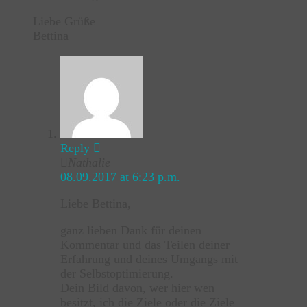
Liebe Grüße
Bettina
Reply
Nathalie
08.09.2017 at 6:23 p.m.
Liebe Bettina,
ganz lieben Dank für deinen
Kommentar und das Teilen deiner
Erfahrung und deines Umgangs mit
der Selbstoptimierung.
Dein Bild davon, wer hier wen
besitzt, ich die Ziele oder die Ziele