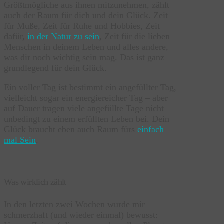
Größtmögliche aus ihnen mitzunehmen, zählt
auch der Raum für dich und dein Glück. Zeit
für Muße, Zeit für Ruhe und Hobbies, Zeit
dafür,
in der Natur zu sein
, Zeit für die lieben
Menschen in deinem Leben und alles andere,
was dir noch wichtig sein mag. Das ist ganz
grundlegend für dein Glück.
Ein voller Tag ist bestimmt ein angefüllter Tag,
vielleicht sogar ein energiereicher Tag – aber
auf Dauer tragen viele angefüllte Tage nicht
unbedingt zu einem erfüllten Leben bei. Dein
Glück braucht eben auch Raum fürs
einfach
mal Sein
.
Was wirklich zählt
In den letzten zwei Wochen wurde mir
schmerzhaft (und wieder einmal) bewusst: