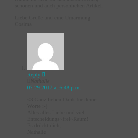
schönen und auch persönlichen Artikel.
Liebe Grüße und eine Umarmung
Cosima
Reply
Nathalie
07.29.2017 at 6:48 p.m.
<3 Ganz lieben Dank für deine
Worte :-)
Alles alles Liebe und viel
Entscheidungs~frei~Raum!
Es drückt dich,
Nathalie